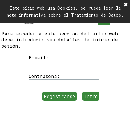
Vaya al Contenido
Caminhantes do 
Este sitio web usa Cookies, se ruega leer la
Condado
nota informativa sobre el Tratamiento de Datos.
Saltar me
Buscar
Para acceder a esta sección del sitio web
debe introducir sus detalles de inicio de
sesión.
E-mail:
Contraseña: